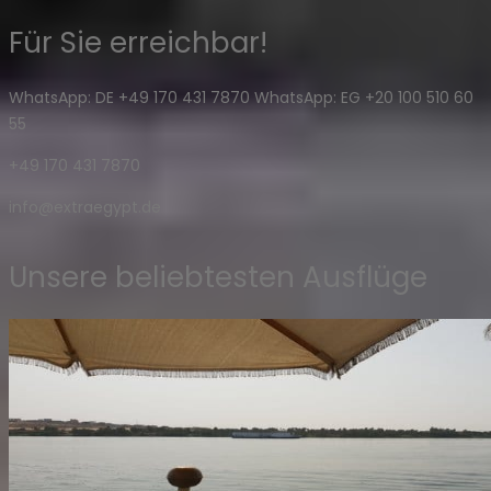
Für Sie erreichbar!
WhatsApp: DE +49 170 431 7870 WhatsApp: EG +20 100 510 60
55
+49 170 431 7870
info@extraegypt.de
Unsere beliebtesten Ausflüge