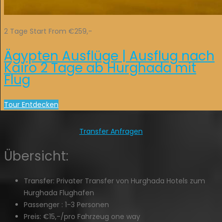
2 Tage Start From €259,-
Ägypten Ausflüge | Ausflug nach
Kairo 2 Tage ab Hurghada mit
Flug
Tour Entdecken
Transfer Anfragen
Übersicht:
Transfer:
Privater Transfer von Hurghada Hotels zum
Hurghada Flughafen
Passenger :
1-3 Personen
Preis:
€15,-/pro Fahrzeug one way