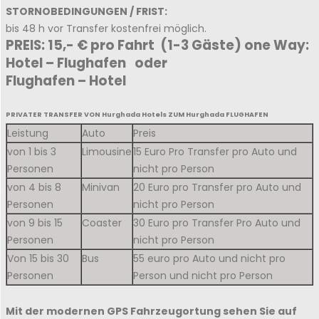
STORNOBEDINGUNGEN / FRIST:
bis 48 h vor Transfer kostenfrei möglich.
PREIS:
15,- € pro Fahrt (1-3 Gäste) one Way:
Hotel – Flughafen oder
Flughafen – Hotel
PRIVATER TRANSFER VON Hurghada Hotels ZUM Hurghada FLUGHAFEN
Leistung
Auto
Preis
von 1 bis 3
Limousine
15 Euro Pro Transfer pro Auto und
Personen
nicht pro Person
von 4 bis 8
Minivan
20 Euro pro Transfer pro Auto und
Personen
nicht pro Person
von 9 bis 15
Coaster
30 Euro pro Transfer Pro Auto und
Personen
nicht pro Person
Von 15 bis 30
Bus
55 euro pro Auto und nicht pro
Personen
Person und nicht pro Person
Mit der modernen GPS Fahrzeugortung sehen Sie auf