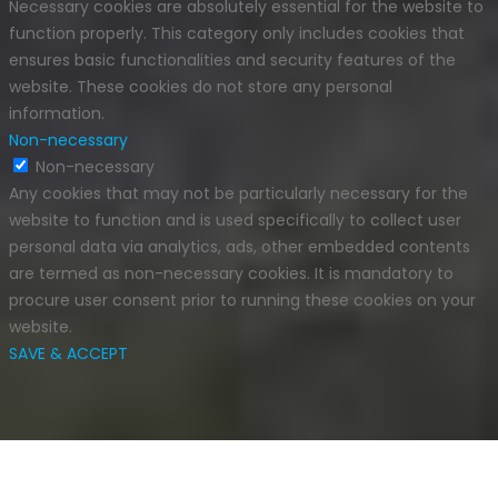
Necessary cookies are absolutely essential for the website to
function properly. This category only includes cookies that
ensures basic functionalities and security features of the
website. These cookies do not store any personal
information.
Non-necessary
Non-necessary
Any cookies that may not be particularly necessary for the
website to function and is used specifically to collect user
personal data via analytics, ads, other embedded contents
are termed as non-necessary cookies. It is mandatory to
procure user consent prior to running these cookies on your
website.
SAVE & ACCEPT