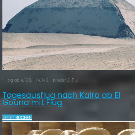
1 Tag ab €190,- | €149,- Kinder 3-11 J.
Tagesausflug nach Kairo ab El
Gouna mit Flug
JETZT BUCHEN