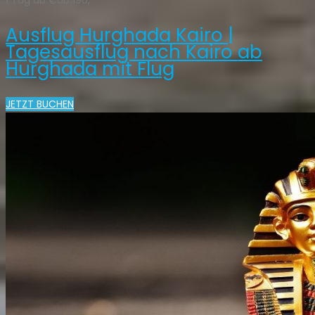
1 Tag ab €ab 190,-
Ausflug Hurghada Kairo |
Tagesausflug nach Kairo ab
Hurghada mit Flug
JETZT BUCHEN