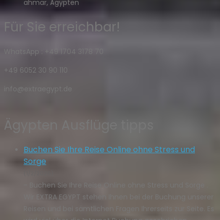
ahmar, Ägypten
Für Sie erreichbar!
WhatsApp : +49 1704 3178 70
+49 6052 30 90 110
info@extraegypt.de
Ägypten Ausflüge tipps
Buchen Sie Ihre Reise Online ohne Stress und
Sorge
(1/2/2026)
-
Buchen Sie Ihre Reise Online ohne Stress und Sorge .
Wir EXTRA EGYPT stehen Ihnen bei der Buchung unserer
Reisen und bei sämtlichen Fragen Ihrerseits zur Seite. Es