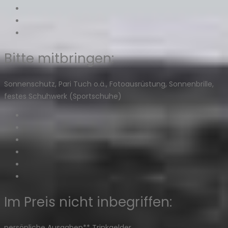
Bitte mitbringen:
Sonnenschutz, Pari Tuch o.ä., Fotoausrüstung, Sonnenbrille,
festes Schuhwerk (Sportschuhe)
Im Preis nicht inbegriffen:
persönliche Ausgaben** Trinkgelder