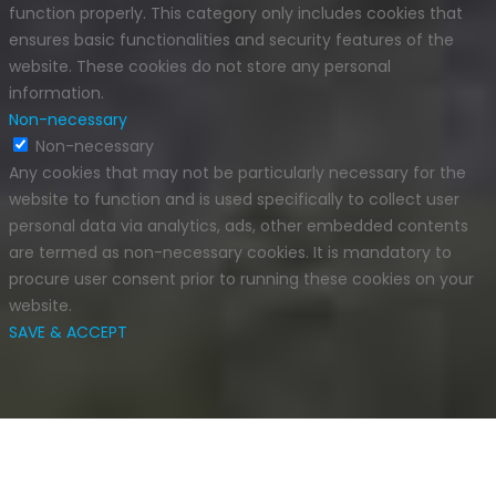
function properly. This category only includes cookies that
ensures basic functionalities and security features of the
website. These cookies do not store any personal
information.
Non-necessary
Non-necessary
Any cookies that may not be particularly necessary for the
website to function and is used specifically to collect user
personal data via analytics, ads, other embedded contents
are termed as non-necessary cookies. It is mandatory to
procure user consent prior to running these cookies on your
website.
SAVE & ACCEPT