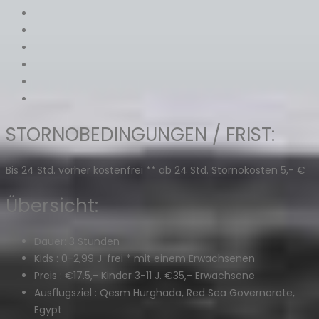
STORNOBEDINGUNGEN / FRIST:
Bis 24 Std. vorher kostenfrei ** ab 24 Std. Stornokosten 5,- €
Übersicht:
Dauer:
3 Stunden
Kids :
0-2,99 J. frei * mit einem Erwachsenen
Preis :
€17.5,- Kinder 3-11 J. €35,- Erwachsene
Ausflugsziel :
Qesm Hurghada, Red Sea Governorate,
Egypt